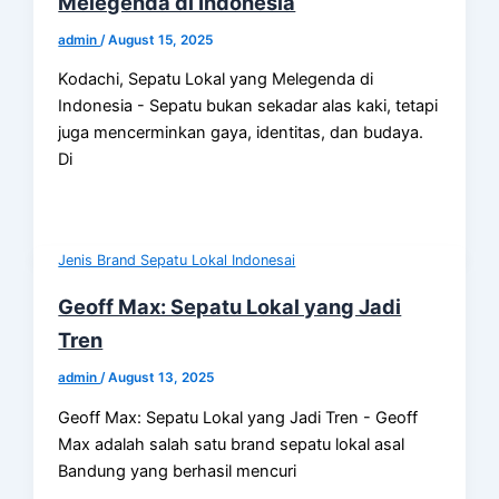
Melegenda di Indonesia
admin
/
August 15, 2025
Kodachi, Sepatu Lokal yang Melegenda di
Indonesia - Sepatu bukan sekadar alas kaki, tetapi
juga mencerminkan gaya, identitas, dan budaya.
Di
Jenis Brand Sepatu Lokal Indonesai
Geoff Max: Sepatu Lokal yang Jadi
Tren
admin
/
August 13, 2025
Geoff Max: Sepatu Lokal yang Jadi Tren - Geoff
Max adalah salah satu brand sepatu lokal asal
Bandung yang berhasil mencuri