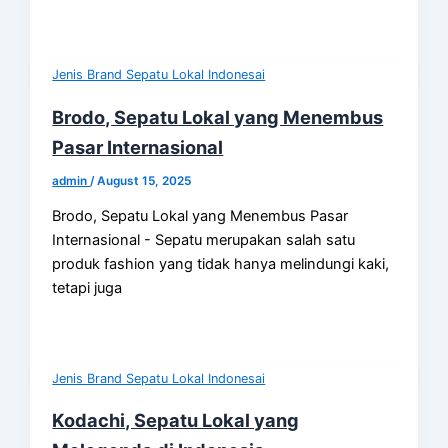
Jenis Brand Sepatu Lokal Indonesai
Brodo, Sepatu Lokal yang Menembus
Pasar Internasional
admin
/
August 15, 2025
Brodo, Sepatu Lokal yang Menembus Pasar
Internasional - Sepatu merupakan salah satu
produk fashion yang tidak hanya melindungi kaki,
tetapi juga
Jenis Brand Sepatu Lokal Indonesai
Kodachi, Sepatu Lokal yang