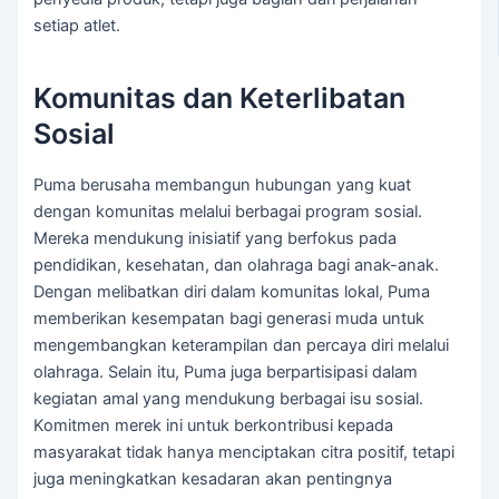
setiap atlet.
Komunitas dan Keterlibatan
Sosial
Puma berusaha membangun hubungan yang kuat
dengan komunitas melalui berbagai program sosial.
Mereka mendukung inisiatif yang berfokus pada
pendidikan, kesehatan, dan olahraga bagi anak-anak.
Dengan melibatkan diri dalam komunitas lokal, Puma
memberikan kesempatan bagi generasi muda untuk
mengembangkan keterampilan dan percaya diri melalui
olahraga. Selain itu, Puma juga berpartisipasi dalam
kegiatan amal yang mendukung berbagai isu sosial.
Komitmen merek ini untuk berkontribusi kepada
masyarakat tidak hanya menciptakan citra positif, tetapi
juga meningkatkan kesadaran akan pentingnya