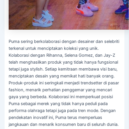
Puma sering berkolaborasi dengan desainer dan selebriti
terkenal untuk menciptakan koleksi yang unik.
Kolaborasi dengan Rihanna, Selena Gomez, dan Jay-Z
telah menghasilkan produk yang tidak hanya fungsional
tetapi juga stylish. Setiap kemitraan membawa visi baru,
menciptakan desain yang memikat hati banyak orang.
Produk-produk ini seringkali menjadi trendsetter di pasar
fashion, menarik perhatian penggemar yang mencari
gaya yang berbeda. Kolaborasi ini memperkuat posisi
Puma sebagai merek yang tidak hanya peduli pada
performa olahraga tetapi juga pada tren mode. Dengan
pendekatan inovatif ini, Puma terus memperluas
jangkauan dan menarik konsumen baru di seluruh dunia.