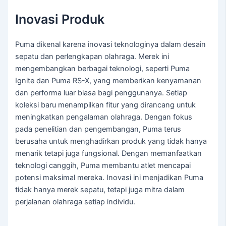
Inovasi Produk
Puma dikenal karena inovasi teknologinya dalam desain
sepatu dan perlengkapan olahraga. Merek ini
mengembangkan berbagai teknologi, seperti Puma
Ignite dan Puma RS-X, yang memberikan kenyamanan
dan performa luar biasa bagi penggunanya. Setiap
koleksi baru menampilkan fitur yang dirancang untuk
meningkatkan pengalaman olahraga. Dengan fokus
pada penelitian dan pengembangan, Puma terus
berusaha untuk menghadirkan produk yang tidak hanya
menarik tetapi juga fungsional. Dengan memanfaatkan
teknologi canggih, Puma membantu atlet mencapai
potensi maksimal mereka. Inovasi ini menjadikan Puma
tidak hanya merek sepatu, tetapi juga mitra dalam
perjalanan olahraga setiap individu.