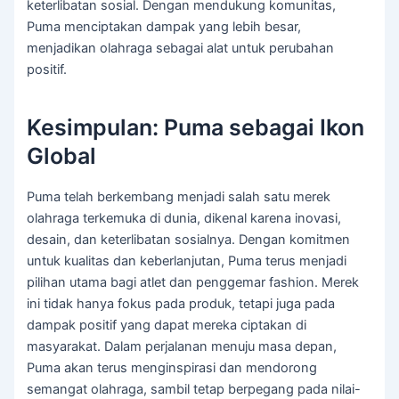
keterlibatan sosial. Dengan mendukung komunitas,
Puma menciptakan dampak yang lebih besar,
menjadikan olahraga sebagai alat untuk perubahan
positif.
Kesimpulan: Puma sebagai Ikon
Global
Puma telah berkembang menjadi salah satu merek
olahraga terkemuka di dunia, dikenal karena inovasi,
desain, dan keterlibatan sosialnya. Dengan komitmen
untuk kualitas dan keberlanjutan, Puma terus menjadi
pilihan utama bagi atlet dan penggemar fashion. Merek
ini tidak hanya fokus pada produk, tetapi juga pada
dampak positif yang dapat mereka ciptakan di
masyarakat. Dalam perjalanan menuju masa depan,
Puma akan terus menginspirasi dan mendorong
semangat olahraga, sambil tetap berpegang pada nilai-