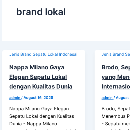
brand lokal
Jenis Brand Sepatu Lokal Indonesai
Jenis Brand Se
Nappa Milano Gaya
Brodo, Se
Elegan Sepatu Lokal
yang Men
dengan Kualitas Dunia
Internasio
admin
/
August 16, 2025
admin
/
August 
Nappa Milano Gaya Elegan
Brodo, Sepat
Sepatu Lokal dengan Kualitas
Menembus Pa
Dunia - Nappa Milano
- Sepatu mer