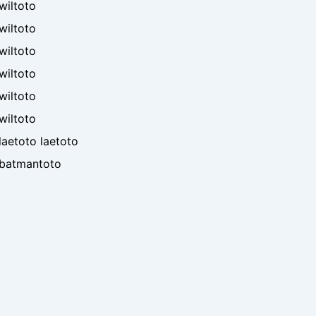
wiltoto
wiltoto
wiltoto
wiltoto
wiltoto
wiltoto
laetoto laetoto
batmantoto