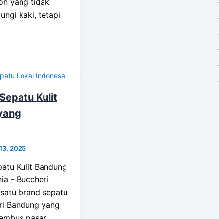
on yang tidak
ungi kaki, tetapi
patu Lokal Indonesai
Sepatu Kulit
yang
13, 2025
patu Kulit Bandung
ia - Buccheri
 satu brand sepatu
dari Bandung yang
nembus pasar