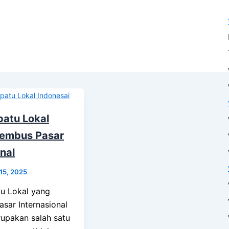
patu Lokal Indonesai
patu Lokal
embus Pasar
nal
15, 2025
u Lokal yang
sar Internasional
upakan salah satu