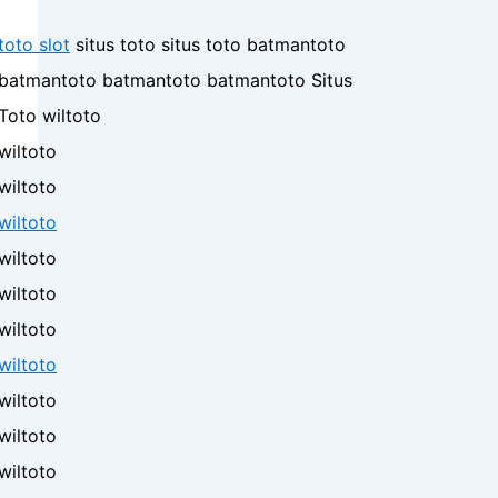
toto slot
situs toto situs toto batmantoto
batmantoto batmantoto batmantoto Situs
Toto wiltoto
wiltoto
wiltoto
wiltoto
wiltoto
wiltoto
wiltoto
wiltoto
wiltoto
wiltoto
wiltoto