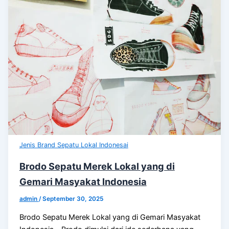
Jenis Brand Sepatu Lokal Indonesai
Brodo Sepatu Merek Lokal yang di
Gemari Masyakat Indonesia
admin
/
September 30, 2025
Brodo Sepatu Merek Lokal yang di Gemari Masyakat