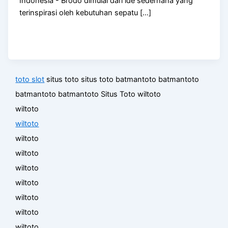
Indonesia - Brodo dimulai dari ide sederhana yang
terinspirasi oleh kebutuhan sepatu […]
toto slot
situs toto situs toto batmantoto batmantoto
batmantoto batmantoto Situs Toto wiltoto
wiltoto
wiltoto
wiltoto
wiltoto
wiltoto
wiltoto
wiltoto
wiltoto
wiltoto