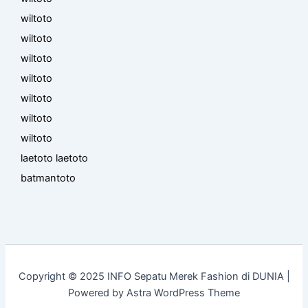
wiltoto
wiltoto
wiltoto
wiltoto
wiltoto
wiltoto
wiltoto
laetoto laetoto
batmantoto
Copyright © 2025 INFO Sepatu Merek Fashion di DUNIA |
Powered by Astra WordPress Theme