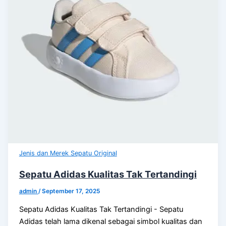
Jenis dan Merek Sepatu Original
Sepatu Adidas Kualitas Tak Tertandingi
admin
/
September 17, 2025
Sepatu Adidas Kualitas Tak Tertandingi - Sepatu
Adidas telah lama dikenal sebagai simbol kualitas dan