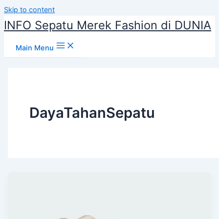
Skip to content
INFO Sepatu Merek Fashion di DUNIA
Main Menu
DayaTahanSepatu