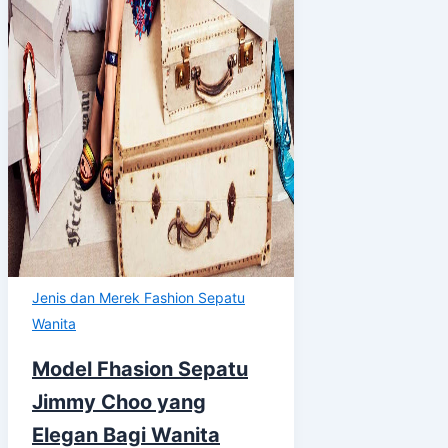
Jenis dan Merek Fashion Sepatu
Wanita
Model Fhasion Sepatu
Jimmy Choo yang
Elegan Bagi Wanita