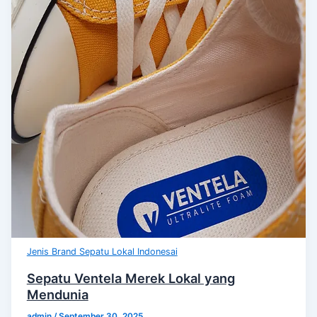
Jenis Brand Sepatu Lokal Indonesai
Sepatu Ventela Merek Lokal yang
Mendunia
admin
/
September 30, 2025