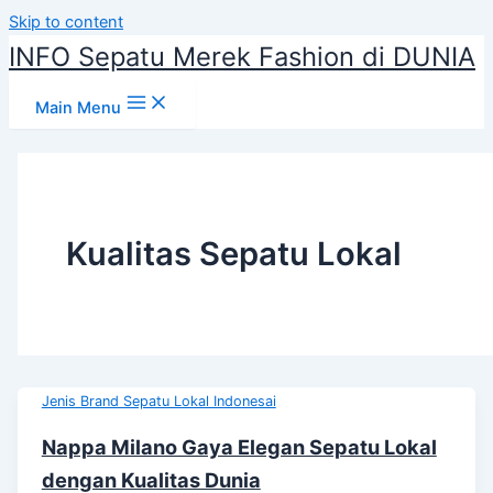
Skip to content
INFO Sepatu Merek Fashion di DUNIA
Main Menu
Kualitas Sepatu Lokal
Jenis Brand Sepatu Lokal Indonesai
Nappa Milano Gaya Elegan Sepatu Lokal
dengan Kualitas Dunia