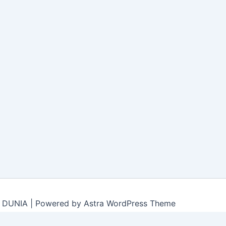
i DUNIA | Powered by Astra WordPress Theme