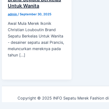
Untuk Wanita
admin
/
September 30, 2025
Awal Mula Merek Ikonik
Christian Louboutin Brand
Sepatu Berkelas Untuk Wanita
- desainer sepatu asal Prancis,
meluncurkan mereknya pada
tahun […]
Copyright © 2025 INFO Sepatu Merek Fashion d