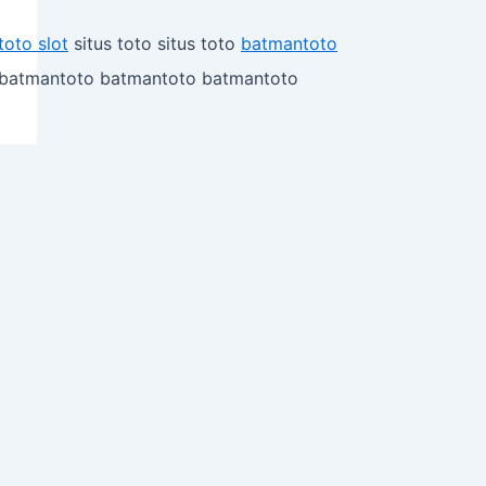
toto slot
situs toto situs toto
batmantoto
batmantoto batmantoto batmantoto