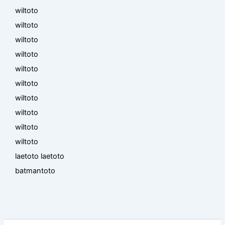
wiltoto
wiltoto
wiltoto
wiltoto
wiltoto
wiltoto
wiltoto
wiltoto
wiltoto
wiltoto
laetoto laetoto
batmantoto