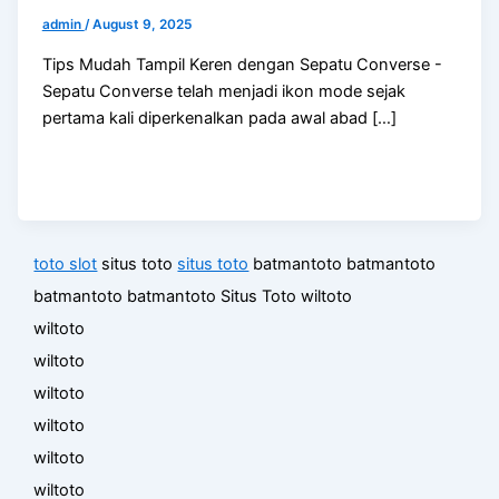
admin
/
August 9, 2025
Tips Mudah Tampil Keren dengan Sepatu Converse -
Sepatu Converse telah menjadi ikon mode sejak
pertama kali diperkenalkan pada awal abad […]
toto slot
situs toto
situs toto
batmantoto batmantoto
batmantoto batmantoto Situs Toto wiltoto
wiltoto
wiltoto
wiltoto
wiltoto
wiltoto
wiltoto