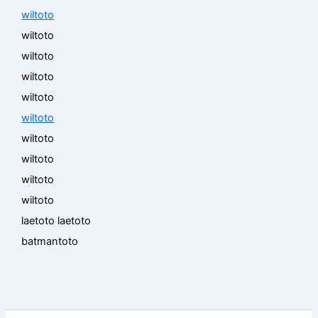
wiltoto
wiltoto
wiltoto
wiltoto
wiltoto
wiltoto
wiltoto
wiltoto
wiltoto
wiltoto
laetoto laetoto
batmantoto