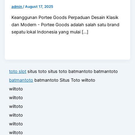
admin
/
August 17, 2025
Keanggunan Portee Goods Perpaduan Desain Klasik
dan Modern - Portee Goods adalah salah satu brand
sepatu lokal Indonesia yang mulai […]
toto slot
situs toto situs toto batmantoto batmantoto
batmantoto
batmantoto Situs Toto wiltoto
wiltoto
wiltoto
wiltoto
wiltoto
wiltoto
wiltoto