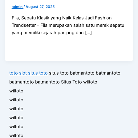
admin
/
August 27, 2025
Fila, Sepatu Klasik yang Naik Kelas Jadi Fashion
Trendsetter - Fila merupakan salah satu merek sepatu
yang memiliki sejarah panjang dan […]
toto slot
situs toto
situs toto batmantoto batmantoto
batmantoto batmantoto Situs Toto wiltoto
wiltoto
wiltoto
wiltoto
wiltoto
wiltoto
wiltoto