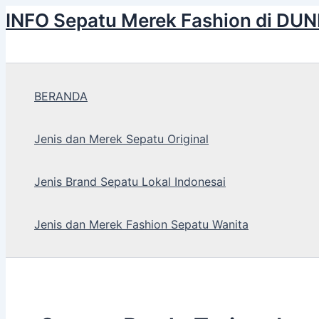
Skip
INFO Sepatu Merek Fashion di DUN
to
content
BERANDA
Jenis dan Merek Sepatu Original
Jenis Brand Sepatu Lokal Indonesai
Jenis dan Merek Fashion Sepatu Wanita