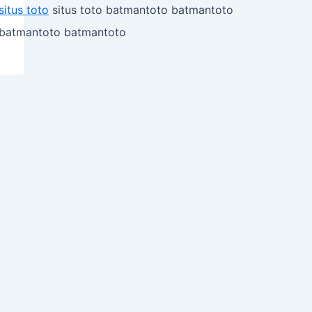
situs toto
situs toto batmantoto batmantoto
batmantoto batmantoto