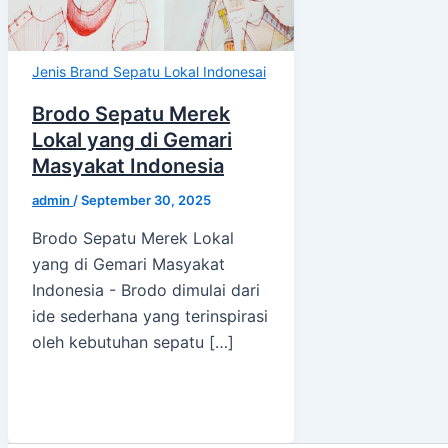
Jenis Brand Sepatu Lokal Indonesai
Brodo Sepatu Merek
Lokal yang di Gemari
Masyakat Indonesia
admin
/
September 30, 2025
Brodo Sepatu Merek Lokal
yang di Gemari Masyakat
Indonesia - Brodo dimulai dari
ide sederhana yang terinspirasi
oleh kebutuhan sepatu […]