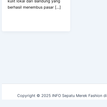
kulit lokal dari Bandung yang
berhasil menembus pasar […]
Copyright © 2025 INFO Sepatu Merek Fashion d