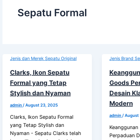
Sepatu Formal
Jenis dan Merek Sepatu Original
Jenis Brand Se
Clarks, Ikon Sepatu
Keanggun
Formal yang Tetap
Goods Pe
Stylish dan Nyaman
Desain Kl
Modern
admin
/
August 23, 2025
admin
/
August 
Clarks, Ikon Sepatu Formal
yang Tetap Stylish dan
Keanggunan 
Nyaman - Sepatu Clarks telah
Perpaduan De