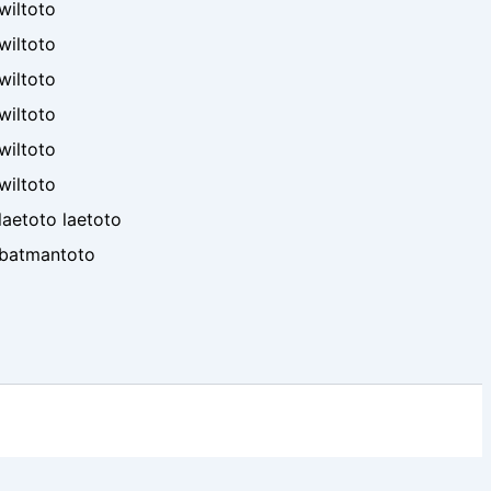
wiltoto
wiltoto
wiltoto
wiltoto
wiltoto
wiltoto
laetoto laetoto
batmantoto