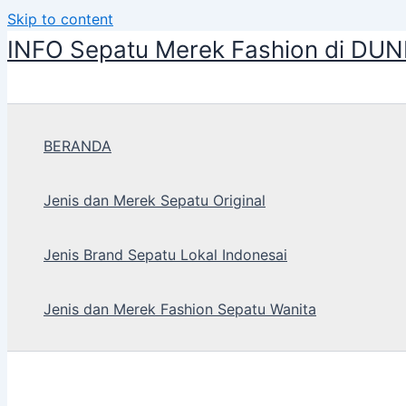
Skip to content
INFO Sepatu Merek Fashion di DUN
BERANDA
Jenis dan Merek Sepatu Original
Jenis Brand Sepatu Lokal Indonesai
Jenis dan Merek Fashion Sepatu Wanita