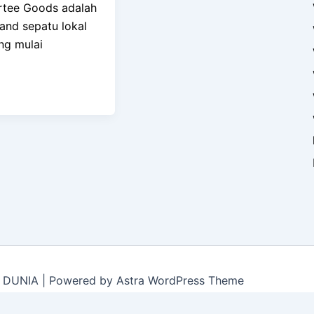
rtee Goods adalah
rand sepatu lokal
ng mulai
i DUNIA | Powered by Astra WordPress Theme