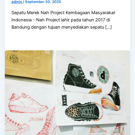
admin
/
September 30, 2025
Sepatu Merek Nah Project Kembagaan Masyarakat
Indonesia - Nah Project lahir pada tahun 2017 di
Bandung dengan tujuan menyediakan sepatu […]