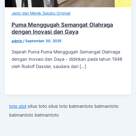
Jenis dan Merek Sepatu Original
Puma Menggugah Semangat Olahraga
dengan Inovasi dan Gaya
admin
/
September 30, 2025
Sejarah Puma Puma Menggugah Semangat Olahraga
dengan Inovasi dan Gaya - didirikan pada tahun 1948
oleh Rudolf Dassler, saudara dari […]
toto slot
situs toto situs toto batmantoto batmantoto
batmantoto batmantoto