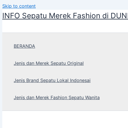
Skip to content
INFO Sepatu Merek Fashion di DUN
BERANDA
Jenis dan Merek Sepatu Original
Jenis Brand Sepatu Lokal Indonesai
Jenis dan Merek Fashion Sepatu Wanita