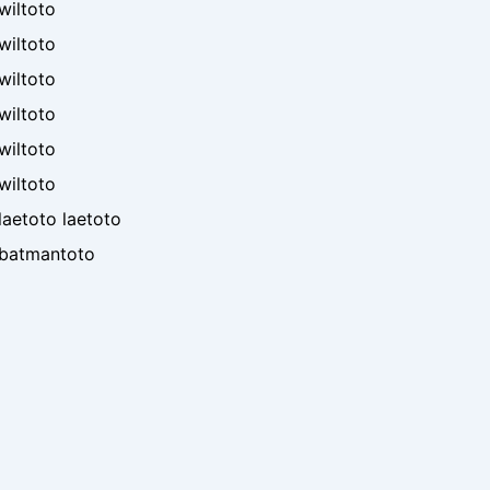
wiltoto
wiltoto
wiltoto
wiltoto
wiltoto
wiltoto
laetoto laetoto
batmantoto