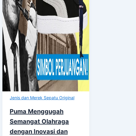
Jenis dan Merek Sepatu Original
Puma Menggugah
Semangat Olahraga
dengan Inovasi dan