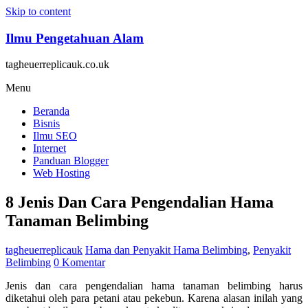
Skip to content
Ilmu Pengetahuan Alam
tagheuerreplicauk.co.uk
Menu
Beranda
Bisnis
Ilmu SEO
Internet
Panduan Blogger
Web Hosting
8 Jenis Dan Cara Pengendalian Hama
Tanaman Belimbing
tagheuerreplicauk
Hama dan Penyakit
Hama Belimbing
,
Penyakit
Belimbing
0 Komentar
Jenis dan cara pengendalian hama tanaman belimbing harus
diketahui oleh para petani atau pekebun. Karena alasan inilah yang