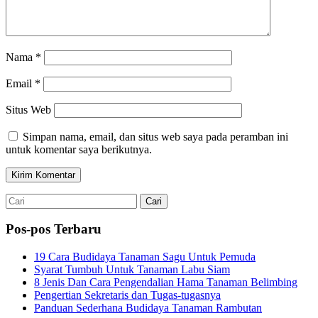
Nama
*
Email
*
Situs Web
Simpan nama, email, dan situs web saya pada peramban ini
untuk komentar saya berikutnya.
Pos-pos Terbaru
19 Cara Budidaya Tanaman Sagu Untuk Pemuda
Syarat Tumbuh Untuk Tanaman Labu Siam
8 Jenis Dan Cara Pengendalian Hama Tanaman Belimbing
Pengertian Sekretaris dan Tugas-tugasnya
Panduan Sederhana Budidaya Tanaman Rambutan