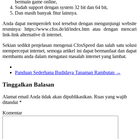
bermain game online,
Sudah support dengan system 32 bit dan 64 bit,
Dan masih banyak fitur lainnya.
Anda dapat memperoleh tool tersebut dengan mengunjungi website
resminya: https://www.cfos.de/id/index.htm atau dengan mencari
link-link alternative di internet.
Sekian sedikit penjelasan mengenai CfosSpeed dan salah satu solusi
mempercepat internet, semoga artikel ini dapat bermanfaat dan dapat
membantu anda dalam mengatasi masalah internet yang lambat.
Panduan Sederhana Budidaya Tanaman Rambutan
→
Tinggalkan Balasan
Alamat email Anda tidak akan dipublikasikan.
Ruas yang wajib
ditandai
*
Komentar